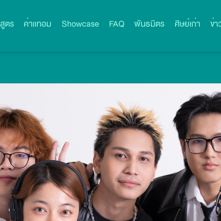
สูตร
ค่าเเทอม
Showcase
FAQ
พันธมิตร
ศิษย์เก่า
ข่