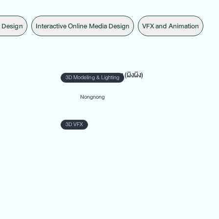
 Design
Interactive Online Media Design
VFX and Animation
Interactive Online Media Design
3D VFX
)