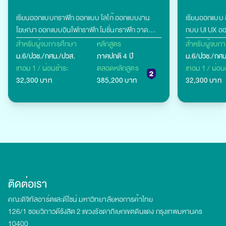
เรียนออกแบบกราฟิก ออกแบบ โลโก้ ออกแบบงาน
เรียนออกแบบ อ
โฆษณา ออกแบบอินโฟกราฟิก โมชั่นกราฟิก วาด
กบบ UI UX ออ
ภาพประกอบ ถ่ายภาพ ออกแบบบรรจุภัณฑ์ เรียน
เดียอื่นๆ
สำหรับผู้จบการศึกษา
หลักสูตร
สำหรับผู้จบก
Digital Painting
ม.6/ปวช./กศน./ปวส.
ภาคปกติ 4 ปี
ม.6/ปวช./กศน
เทอม 1 / ผ่อนชำระ
ตลอดหลักสูตร
เทอม 1 / ผ่อน
32,300 บาท
385,200 บาท
32,300 บาท
ติดต่อเรา
คณะดิจิทัลอาร์ตและดีไซน์ มหาวิทยาลัยหอการค้าไทย
126/1 ซอยวิภาวดีรังสิต 2 แขวงรัชดาภิเษกเขตดินแดง กรุงเทพมหานคร
10400