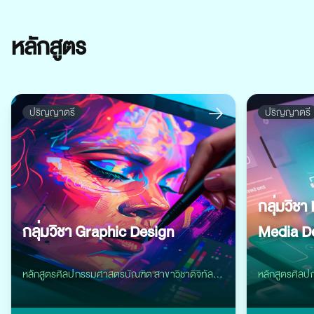
หลักสูตร
ปริญญาตรี
ปริญญาตรี
กลุ่มวิชา
กลุ่มวิชา Graphic Design
Media D
หลักสูตรศิลปกรรมศาสตรบัณฑิต สาขาวิชาดิจิทัล
หลักสูตรศิลป
อาร์ต
อาร์ต